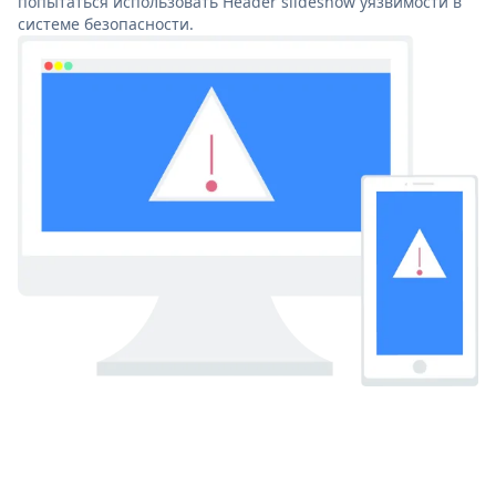
попытаться использовать Header slideshow уязвимости в
системе безопасности.