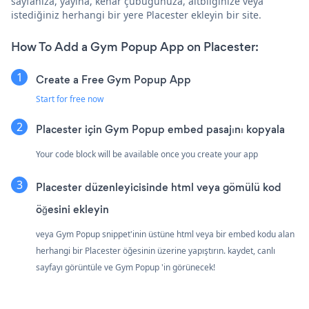
sayfanıza, yayına, kenar çubuğunuza, altbilginize veya
istediğiniz herhangi bir yere Placester ekleyin bir site.
How To Add a Gym Popup App on Placester:
Create a Free Gym Popup App
Start for free now
Placester için Gym Popup embed pasajını kopyala
Your code block will be available once you create your app
Placester düzenleyicisinde html veya gömülü kod
öğesini ekleyin
veya Gym Popup snippet'inin üstüne html veya bir embed kodu alan
herhangi bir Placester öğesinin üzerine yapıştırın. kaydet, canlı
sayfayı görüntüle ve Gym Popup 'in görünecek!