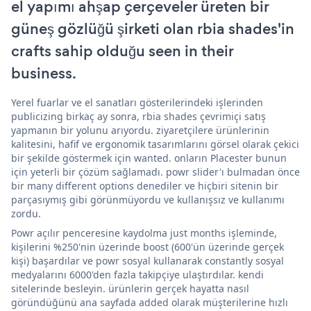
el yapımı ahşap çerçeveler üreten bir
güneş gözlüğü şirketi olan rbia shades'in
crafts sahip olduğu seen in their
business.
Yerel fuarlar ve el sanatları gösterilerindeki işlerinden
publicizing birkaç ay sonra, rbia shades çevrimiçi satış
yapmanın bir yolunu arıyordu. ziyaretçilere ürünlerinin
kalitesini, hafif ve ergonomik tasarımlarını görsel olarak çekici
bir şekilde göstermek için wanted. onların Placester bunun
için yeterli bir çözüm sağlamadı. powr slider'ı bulmadan önce
bir many different options denediler ve hiçbiri sitenin bir
parçasıymış gibi görünmüyordu ve kullanışsız ve kullanımı
zordu.
Powr açılır penceresine kaydolma just months işleminde,
kişilerini %250'nin üzerinde boost (600'ün üzerinde gerçek
kişi) başardılar ve powr sosyal kullanarak constantly sosyal
medyalarını 6000'den fazla takipçiye ulaştırdılar. kendi
sitelerinde besleyin. ürünlerin gerçek hayatta nasıl
göründüğünü ana sayfada added olarak müşterilerine hızlı