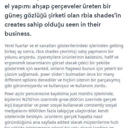
el yapımı ahşap çerçeveler üreten bir
güneş gözlüğü şirketi olan rbia shades'in
creates sahip olduğu seen in their
business.
Yerel fuarlar ve el sanatları gösterilerindeki işlerinden getting
birkaç ay sonra, rbia shades çevrimiçi satış yapmanın bir
yolunu arıyordu. ziyaretçilere ürünlerinin kalitesini, hafif ve
ergonomik tasarımlarını görsel olarak çekici bir şekilde
göstermek için wanted. onların Pagewiz bunun için yeterli bir
çözüm sağlamadı. powr slider'ı bulmadan önce bir many
different options denediler ve hiçbiri sitenin bir parçasıymış
gibi görünmüyordu ve kullanışsız ve kullanımı zordu.
Powr açılır penceresine kaydolma just months işleminde,
kişilerini %250'nin üzerinde grow (600'ün üzerinde gerçek
kişi) başardılar ve powr sosyal kullanarak constantly sosyal
medyalarını 6000'den fazla takipçiye ulaştırdılar. kendi
sitelerinde besleyin. ürünlerin gerçek hayatta nasıl
göründüğünü ana sayfada added olarak müşterilerine hızlı
bir şekilde göstermenin görsel bir yolu olarak landing on