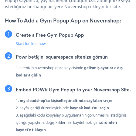
Popup sayfanıza, yayına, kenar çubuğunuza, altbilginize veya
istediğiniz herhangi bir yere Nuvemshop ekleyin bir site.
How To Add a Gym Popup App on Nuvemshop:
Create a Free Gym Popup App
Start for free now
Powr betiğini squarespace sitenize gömün
1. sitenizin nuvemshop düzenleyicisinde
gelişmiş ayarlar > dış
kodlar'a gidin
Embed POWR Gym Popup to your Nuvemshop Site.
1.
my cloudshop'ta
kişiselleştir
altında sayfaları
seçin
2. sayfa içeriği düzenleyicisinde
kaynak kodu'nu seçin
3. aşağıdaki kodu kopyalayıp uygulamanın görünmesini istediğiniz
içeriğe yapıştırın. değişikliklerinizi kaydetmek için
sürümleri
kaydet'e tıklayın.