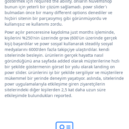
göstermek için required the ability. onların Nuvemshop
bunun için yeterli bir çözüm sağlamadı. powr slider'ı
bulmadan önce bir many different options denediler ve
hiçbiri sitenin bir parçasıymış gibi görünmüyordu ve
kullanışsız ve kullanımı zordu.
Powr açılır penceresine kaydolma just months işleminde,
kişilerini %250'nin üzerinde grow (600'ün üzerinde gerçek
kişi) başardılar ve powr sosyal kullanarak steadily sosyal
medyalarını 6000'den fazla takipçiye ulaştırdılar. kendi
sitelerinde besleyin. ürünlerin gerçek hayatta nasıl
göründüğünü ana sayfada added olarak müşterilerine hızlı
bir şekilde göstermenin görsel bir yolu olarak landing on
powr slider. ürünlerini iyi bir şekilde sergiliyor ve müşterilere
mükemmel bir yerinde deneyim yaşatıyor. aslında, sitelerinde
powr uygulamalarıyla etkileşime giren ziyaretçilerin
sitelerindeki diğer kişilerden 2,5 kat daha uzun süre
etkileşimde bulundukları reported.