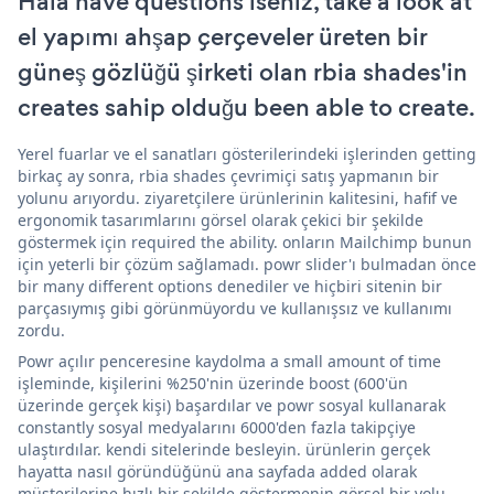
Hala have questions iseniz, take a look at
el yapımı ahşap çerçeveler üreten bir
güneş gözlüğü şirketi olan rbia shades'in
creates sahip olduğu been able to create.
Yerel fuarlar ve el sanatları gösterilerindeki işlerinden getting
birkaç ay sonra, rbia shades çevrimiçi satış yapmanın bir
yolunu arıyordu. ziyaretçilere ürünlerinin kalitesini, hafif ve
ergonomik tasarımlarını görsel olarak çekici bir şekilde
göstermek için required the ability. onların Mailchimp bunun
için yeterli bir çözüm sağlamadı. powr slider'ı bulmadan önce
bir many different options denediler ve hiçbiri sitenin bir
parçasıymış gibi görünmüyordu ve kullanışsız ve kullanımı
zordu.
Powr açılır penceresine kaydolma a small amount of time
işleminde, kişilerini %250'nin üzerinde boost (600'ün
üzerinde gerçek kişi) başardılar ve powr sosyal kullanarak
constantly sosyal medyalarını 6000'den fazla takipçiye
ulaştırdılar. kendi sitelerinde besleyin. ürünlerin gerçek
hayatta nasıl göründüğünü ana sayfada added olarak
müşterilerine hızlı bir şekilde göstermenin görsel bir yolu