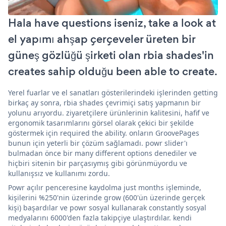
Hala have questions iseniz, take a look at
el yapımı ahşap çerçeveler üreten bir
güneş gözlüğü şirketi olan rbia shades'in
creates sahip olduğu been able to create.
Yerel fuarlar ve el sanatları gösterilerindeki işlerinden getting
birkaç ay sonra, rbia shades çevrimiçi satış yapmanın bir
yolunu arıyordu. ziyaretçilere ürünlerinin kalitesini, hafif ve
ergonomik tasarımlarını görsel olarak çekici bir şekilde
göstermek için required the ability. onların GroovePages
bunun için yeterli bir çözüm sağlamadı. powr slider'ı
bulmadan önce bir many different options denediler ve
hiçbiri sitenin bir parçasıymış gibi görünmüyordu ve
kullanışsız ve kullanımı zordu.
Powr açılır penceresine kaydolma just months işleminde,
kişilerini %250'nin üzerinde grow (600'ün üzerinde gerçek
kişi) başardılar ve powr sosyal kullanarak constantly sosyal
medyalarını 6000'den fazla takipçiye ulaştırdılar. kendi