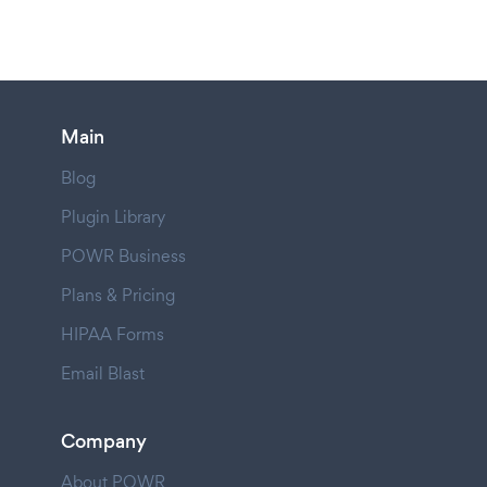
Main
Blog
Plugin Library
POWR Business
Plans & Pricing
HIPAA Forms
Email Blast
Company
About POWR