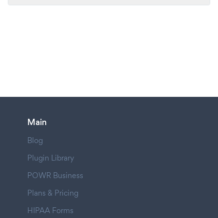
Main
Blog
Plugin Library
POWR Business
Plans & Pricing
HIPAA Forms