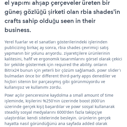
el yapımı ahşap çerçeveler üreten bir
güneş gözlüğü şirketi olan rbia shades'in
crafts sahip olduğu seen in their
business.
Yerel fuarlar ve el sanatları gösterilerindeki işlerinden
publicizing birkaç ay sonra, rbia shades çevrimiçi satış
yapmanın bir yolunu arıyordu. ziyaretçilere ürünlerinin
kalitesini, hafif ve ergonomik tasarımlarını görsel olarak çekici
bir şekilde göstermek için required the ability. onların
Bitrix24 bunun için yeterli bir çözüm sağlamadı. powr slider'ı
bulmadan önce bir different third-party apps denediler ve
hiçbiri sitenin bir parçasıymış gibi görünmüyordu ve
kullanışsız ve kullanımı zordu.
Powr açılır penceresine kaydolma a small amount of time
işleminde, kişilerini %250'nin üzerinde boost (600'ün
üzerinde gerçek kişi) başardılar ve powr sosyal kullanarak
steadily sosyal medyalarını 6000'den fazla takipçiye
ulaştırdılar. kendi sitelerinde besleyin. ürünlerin gerçek
hayatta nasıl göründüğünü ana sayfada added olarak