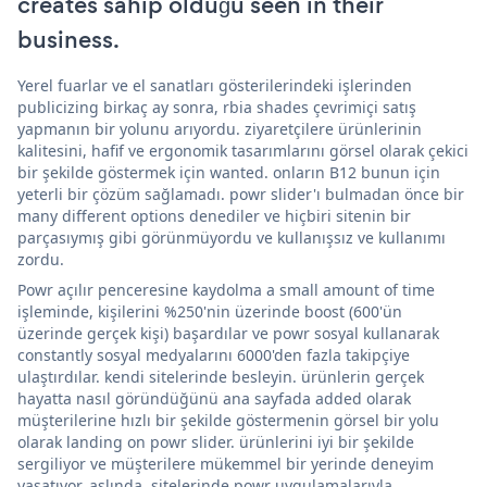
creates sahip olduğu seen in their
business.
Yerel fuarlar ve el sanatları gösterilerindeki işlerinden
publicizing birkaç ay sonra, rbia shades çevrimiçi satış
yapmanın bir yolunu arıyordu. ziyaretçilere ürünlerinin
kalitesini, hafif ve ergonomik tasarımlarını görsel olarak çekici
bir şekilde göstermek için wanted. onların B12 bunun için
yeterli bir çözüm sağlamadı. powr slider'ı bulmadan önce bir
many different options denediler ve hiçbiri sitenin bir
parçasıymış gibi görünmüyordu ve kullanışsız ve kullanımı
zordu.
Powr açılır penceresine kaydolma a small amount of time
işleminde, kişilerini %250'nin üzerinde boost (600'ün
üzerinde gerçek kişi) başardılar ve powr sosyal kullanarak
constantly sosyal medyalarını 6000'den fazla takipçiye
ulaştırdılar. kendi sitelerinde besleyin. ürünlerin gerçek
hayatta nasıl göründüğünü ana sayfada added olarak
müşterilerine hızlı bir şekilde göstermenin görsel bir yolu
olarak landing on powr slider. ürünlerini iyi bir şekilde
sergiliyor ve müşterilere mükemmel bir yerinde deneyim
yaşatıyor. aslında, sitelerinde powr uygulamalarıyla