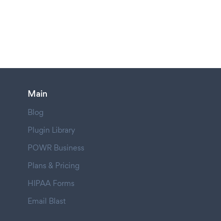
Main
Blog
Plugin Library
POWR Business
Plans & Pricing
HIPAA Forms
Email Blast