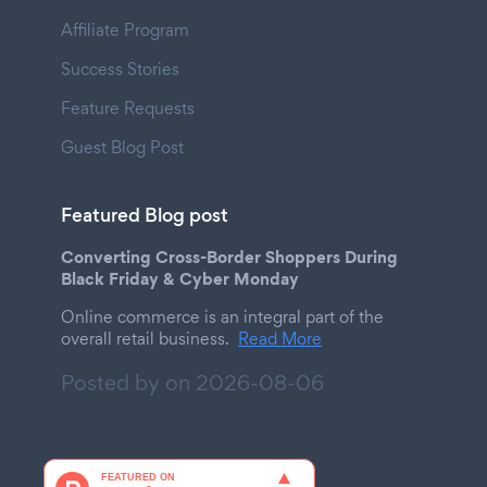
Affiliate Program
Success Stories
Feature Requests
Guest Blog Post
Featured Blog post
Converting Cross-Border Shoppers During
Black Friday & Cyber Monday
Online commerce is an integral part of the
overall retail business.
Read More
Posted by on
2026-08-06