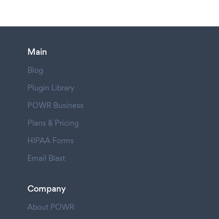
Main
Blog
Plugin Library
POWR Business
Plans & Pricing
HIPAA Forms
Email Blast
Company
About POWR