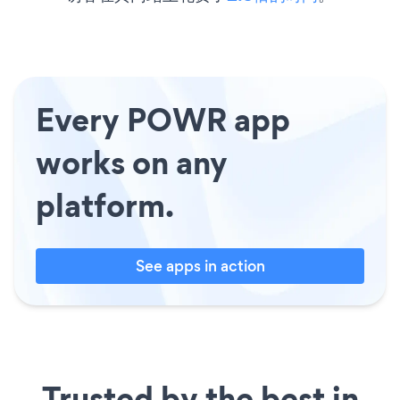
Every POWR app
works on any
platform.
See apps in action
Trusted by the best in