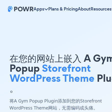
Apps
Plans & Pricing
About
Resources
在您的网站上嵌入 A Gy
Popup
Storefront
WordPress Theme
Plu
。
将A Gym Popup Plugin添加到您的Storefront
WordPress Theme网站，无需编码或头痛。