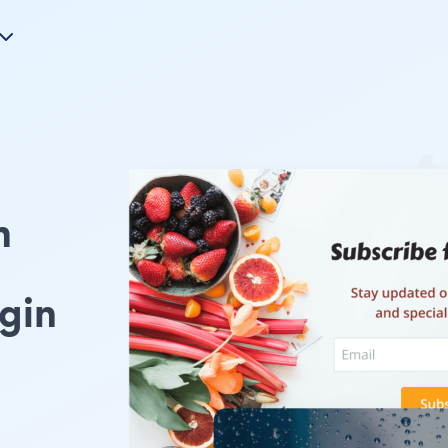
m
gin