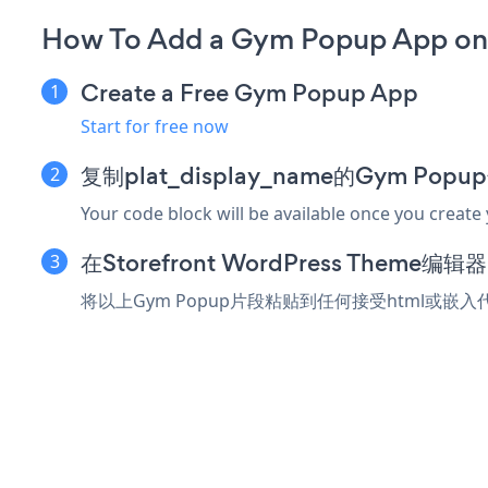
How To Add a Gym Popup App on 
Create a Free Gym Popup App
Start for free now
复制plat_display_name的Gym Po
Your code block will be available once you create
在Storefront WordPress Them
将以上Gym Popup片段粘贴到任何接受html或嵌入代码