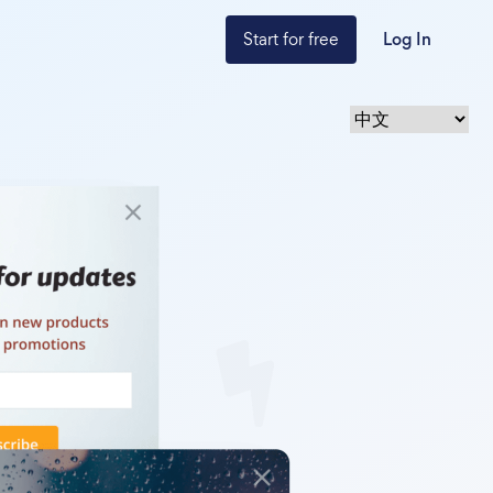
Start for free
Log In