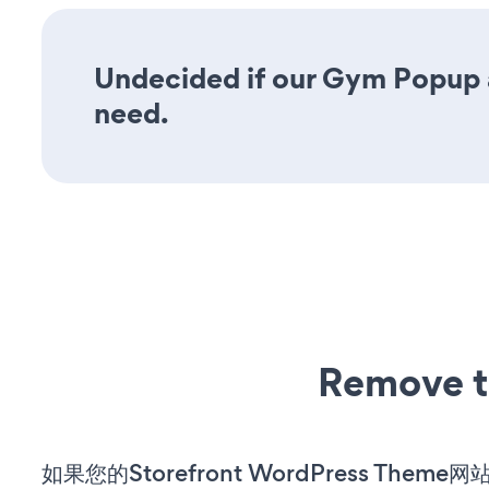
Undecided if our Gym Popup ap
need.
Remove t
如果您的Storefront WordPress Them