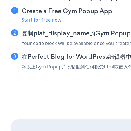
Create a Free Gym Popup App
Start for free now
复制plat_display_name的Gym Po
Your code block will be available once you create
在Perfect Blog for WordPress
将以上Gym Popup片段粘贴到任何接受html或嵌入代码的