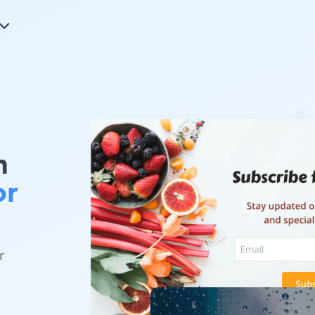
m
or
r