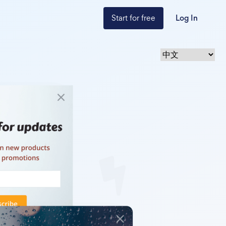
Start for free
Log In