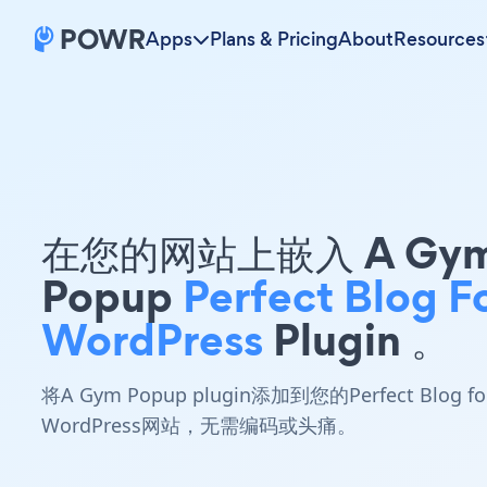
Apps
Plans & Pricing
About
Resources
在您的网站上嵌入 A Gy
Popup
Perfect Blog F
WordPress
Plugin 。
将A Gym Popup plugin添加到您的Perfect Blog fo
WordPress网站，无需编码或头痛。