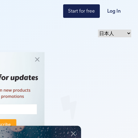
Start for free
Log In