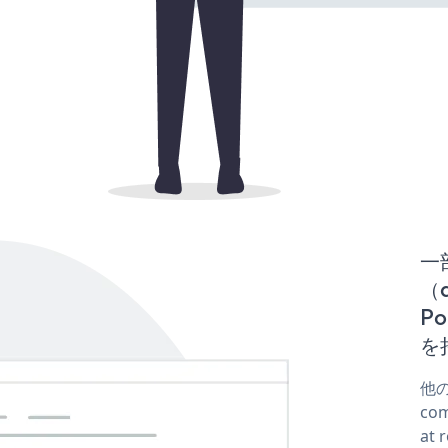
一
（d
P
を
他
co
at