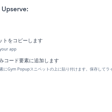
 Upserve:
ニペットをコピーします
 your app
め込みコード要素に追加します
要素にGym Popupスニペットの上に貼り付けます。保存してラ