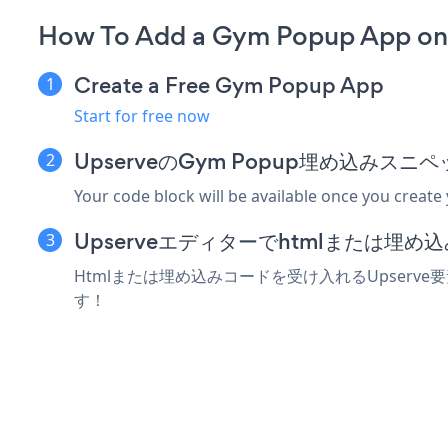
How To Add a Gym Popup App on
Create a Free Gym Popup App
Start for free now
UpserveのGym Popup埋め込みス
Your code block will be available once you create
Upserveエディターでhtmlまたは埋
Htmlまたは埋め込みコードを受け入れるUpserve
す！