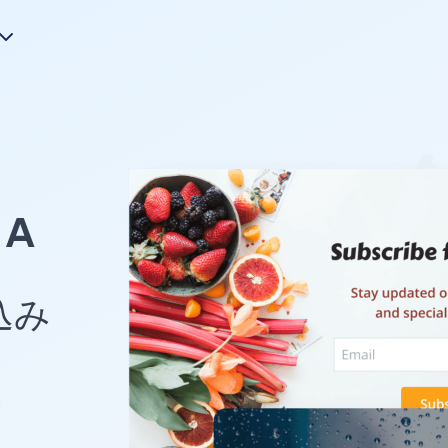
A
め込み
p