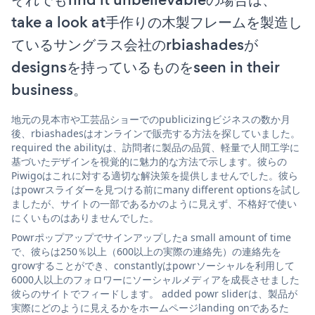
take a look at手作りの木製フレームを製造し
ているサングラス会社のrbiashadesが
designsを持っているものをseen in their
business。
地元の見本市や工芸品ショーでのpublicizingビジネスの数か月
後、rbiashadesはオンラインで販売する方法を探していました。
required the abilityは、訪問者に製品の品質、軽量で人間工学に
基づいたデザインを視覚的に魅力的な方法で示します。彼らの
Piwigoはこれに対する適切な解決策を提供しませんでした。彼ら
はpowrスライダーを見つける前にmany different optionsを試し
ましたが、サイトの一部であるかのように見えず、不格好で使い
にくいものはありませんでした。
Powrポップアップでサインアップしたa small amount of time
で、彼らは250％以上（600以上の実際の連絡先）の連絡先を
growすることができ、constantlyはpowrソーシャルを利用して
6000人以上のフォロワーにソーシャルメディアを成長させました
彼らのサイトでフィードします。 added powr sliderは、製品が
実際にどのように見えるかをホームページlanding onであるた