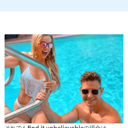
それでもfind it unbelievableの場合は、