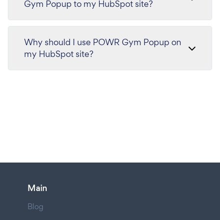
Gym Popup to my HubSpot site?
Why should I use POWR Gym Popup on
my HubSpot site?
Main
Blog