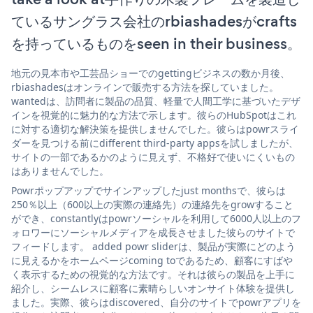
ているサングラス会社のrbiashadesがcrafts
を持っているものをseen in their business。
地元の見本市や工芸品ショーでのgettingビジネスの数か月後、
rbiashadesはオンラインで販売する方法を探していました。
wantedは、訪問者に製品の品質、軽量で人間工学に基づいたデザ
インを視覚的に魅力的な方法で示します。彼らのHubSpotはこれ
に対する適切な解決策を提供しませんでした。彼らはpowrスライ
ダーを見つける前にdifferent third-party appsを試しましたが、
サイトの一部であるかのように見えず、不格好で使いにくいもの
はありませんでした。
Powrポップアップでサインアップしたjust monthsで、彼らは
250％以上（600以上の実際の連絡先）の連絡先をgrowすること
ができ、constantlyはpowrソーシャルを利用して6000人以上のフ
ォロワーにソーシャルメディアを成長させました彼らのサイトで
フィードします。 added powr sliderは、製品が実際にどのよう
に見えるかをホームページcoming toであるため、顧客にすばや
く表示するための視覚的な方法です。それは彼らの製品を上手に
紹介し、シームレスに顧客に素晴らしいオンサイト体験を提供し
ました。実際、彼らはdiscovered、自分のサイトでpowrアプリを