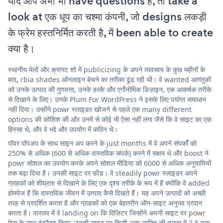
यदि आप अभी भी have questions हैं, तो take a
look at एक धूप का चश्मा कंपनी, जो designs लकड़ी
के फ्रेम हस्तनिर्मित करती है, में been able to create
क्या है।
स्थानीय मेलों और क्राफ्ट शो में publicizing के अपने व्यवसाय के कुछ महीनों के
बाद, rbia shades ऑनलाइन बेचने का तरीका ढूंढ रही थी। वे wanted आगंतुकों
को उनके उत्पाद की गुणवत्ता, उनके हल्के और एर्गोनोमिक डिज़ाइन, एक आकर्षक तरीके
से दिखाने के लिए। उनके Plum For WordPress ने इसके लिए पर्याप्त समाधान
नहीं दिया। उन्होंने powr स्लाइडर खोजने से पहले एक many different
options की कोशिश की और उनमें से कोई भी ऐसा नहीं लगा जैसे कि वे साइट का एक
हिस्सा थे, और वे भद्दे और उपयोग में कठिन थे।
पॉवर पॉपअप के साथ साइन अप करने के just months में वे अपने संपर्कों को
250% से अधिक (600 से अधिक वास्तविक संपर्क) करने में सक्षम थे और boost ने
powr सोशल का उपयोग करके अपने सोशल मीडिया को 6000 से अधिक अनुयायियों
तक बढ़ा दिया है। उनकी साइट पर फ़ीड। वे steadily powr स्लाइडर अपने
ग्राहकों को शीघ्रता से दिखाने के लिए एक दृश्य तरीके के रूप में हैं क्योंकि वे added
होमपेज हैं कि वास्तविक जीवन में उत्पाद कैसे दिखते हैं। यह अपने उत्पादों को अच्छी
तरह से प्रदर्शित करता है और ग्राहकों को एक बेहतरीन ऑन-साइट अनुभव प्रदान
करता है। वास्तव में वे landing on कि विज़िटर जिन्होंने अपनी साइट पर powr
ऐप्स के साथ इंटरैक्ट किया, उनकी साइट पर किसी अन्य व्यक्ति की तुलना में 2.5 गुना