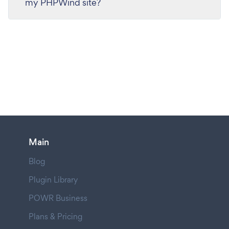
my PHPWind site?
Main
Blog
Plugin Library
POWR Business
Plans & Pricing