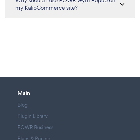
Why should I use POWR Gym Popup on
my KalioCommerce site?
Main
Blog
Plugin Library
POWR Business
Plans & Pricing