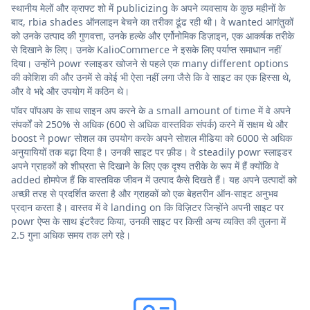
स्थानीय मेलों और क्राफ्ट शो में publicizing के अपने व्यवसाय के कुछ महीनों के
बाद, rbia shades ऑनलाइन बेचने का तरीका ढूंढ रही थी। वे wanted आगंतुकों
को उनके उत्पाद की गुणवत्ता, उनके हल्के और एर्गोनोमिक डिज़ाइन, एक आकर्षक तरीके
से दिखाने के लिए। उनके KalioCommerce ने इसके लिए पर्याप्त समाधान नहीं
दिया। उन्होंने powr स्लाइडर खोजने से पहले एक many different options
की कोशिश की और उनमें से कोई भी ऐसा नहीं लगा जैसे कि वे साइट का एक हिस्सा थे,
और वे भद्दे और उपयोग में कठिन थे।
पॉवर पॉपअप के साथ साइन अप करने के a small amount of time में वे अपने
संपर्कों को 250% से अधिक (600 से अधिक वास्तविक संपर्क) करने में सक्षम थे और
boost ने powr सोशल का उपयोग करके अपने सोशल मीडिया को 6000 से अधिक
अनुयायियों तक बढ़ा दिया है। उनकी साइट पर फ़ीड। वे steadily powr स्लाइडर
अपने ग्राहकों को शीघ्रता से दिखाने के लिए एक दृश्य तरीके के रूप में हैं क्योंकि वे
added होमपेज हैं कि वास्तविक जीवन में उत्पाद कैसे दिखते हैं। यह अपने उत्पादों को
अच्छी तरह से प्रदर्शित करता है और ग्राहकों को एक बेहतरीन ऑन-साइट अनुभव
प्रदान करता है। वास्तव में वे landing on कि विज़िटर जिन्होंने अपनी साइट पर
powr ऐप्स के साथ इंटरैक्ट किया, उनकी साइट पर किसी अन्य व्यक्ति की तुलना में
2.5 गुना अधिक समय तक लगे रहे।