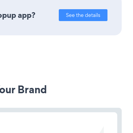
Popup app?
See the details
our Brand