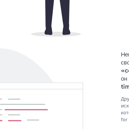
Не
св
«c
он
tim
Дру
исх
кот
for