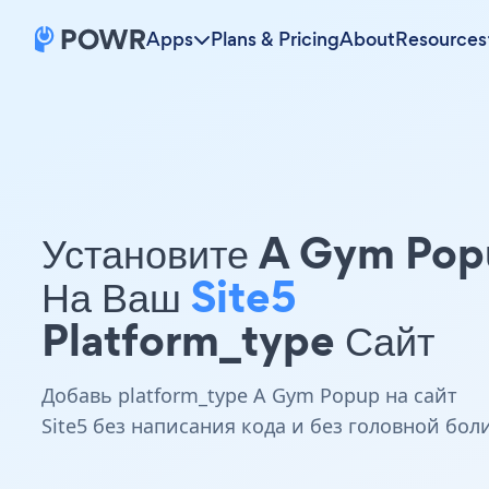
Apps
Plans & Pricing
About
Resources
Установите A Gym Po
На Ваш
Site5
Platform_type Сайт
Добавь platform_type A Gym Popup на сайт
Site5 без написания кода и без головной бол