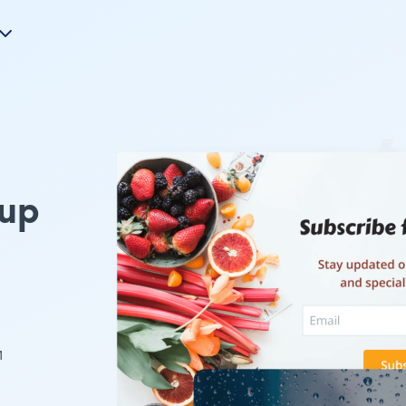
pup
и