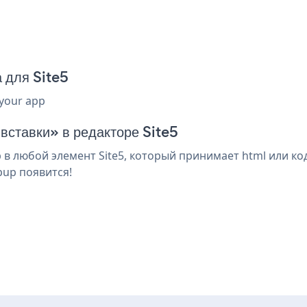
 для Site5
 your app
вставки» в редакторе Site5
 любой элемент Site5, который принимает html или код
pup появится!