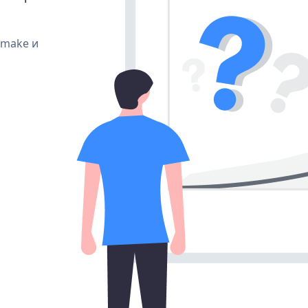
, make и