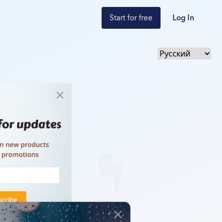
Start for free
Log In