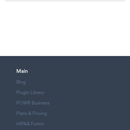
Main
Blog
Plugin Library
POWR Business
Plans & Pricing
HIPAA Forms