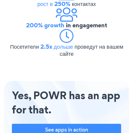
рост в 250%
контактах
200% growth
in engagement
Посетители
2.5x дольше
проведут на вашем
сайте
Yes, POWR has an app
for that.
See apps in action