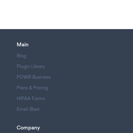
Main
Blog
Plugin Library
POWR Business
Plans & Pricing
HIPAA Forms
Email Blast
Company