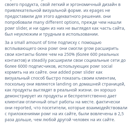
своего продукта, свой легкий и эргономичный дизайн в
привлекательной визуальной форме. их epages не
предоставили для этого адекватного решения. они
попробовали many different options, прежде чем нашли
powr slider, и ни один из них не выглядел как часть сайта,
был неуклюжим и трудным в использовании.
За a small amount of time подписку с помощью
всплывающего окна powr они смогли grow расширить
свои контакты более чем на 250% (более 600 реальных
контактов) и steadily расширили свои социальные сети до
более 6000 подписчиков, использующих powr social
кормить на их сайте. они added powr slider как
визуальный способ быстро показать своим клиентам,
поскольку они являются landing on домашней страницей,
как продукты выглядят в реальной жизни. он хорошо
демонстрирует их продукты и беспрепятственно дает
клиентам отличный опыт работы на месте. фактически
они reported, что посетители, которые взаимодействовали
с приложениями powr на их сайте, были вовлечены в 2,5
раза дольше, чем любой другой человек на их сайте.