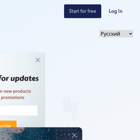
Start for free
Log In