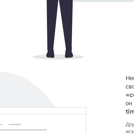
Не
св
«c
он
tim
Дру
исх