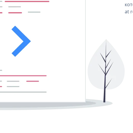
кот
at 