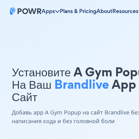
Apps
Plans & Pricing
About
Resources
Установите A Gym Po
На Ваш
Brandlive
App
Сайт
Добавь app A Gym Popup на сайт Brandlive бе
написания кода и без головной боли