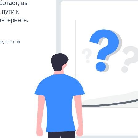
ботает, вы
пути к
интернете.
e, turn и