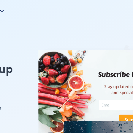
pup
з