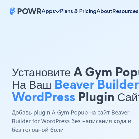
Apps
Plans & Pricing
About
Resources
Установите A Gym Po
На Ваш
Beaver Builder
WordPress
Plugin Сай
Добавь plugin A Gym Popup на сайт Beaver
Builder for WordPress без написания кода и
без головной боли