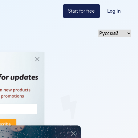
Start for free
Log In