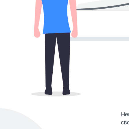
Не
св