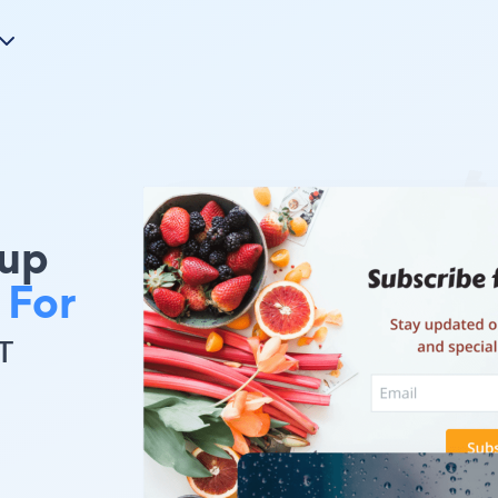
pup
 For
т