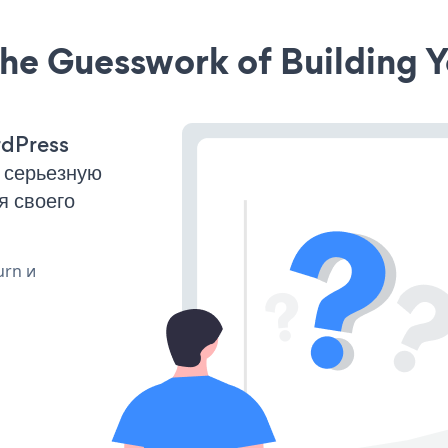
he Guesswork of Building Y
rdPress
 серьезную
я своего
urn и