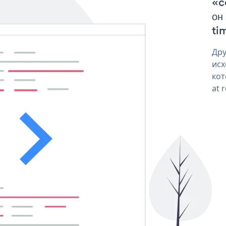
«c
он
tim
Дру
исх
кот
at 