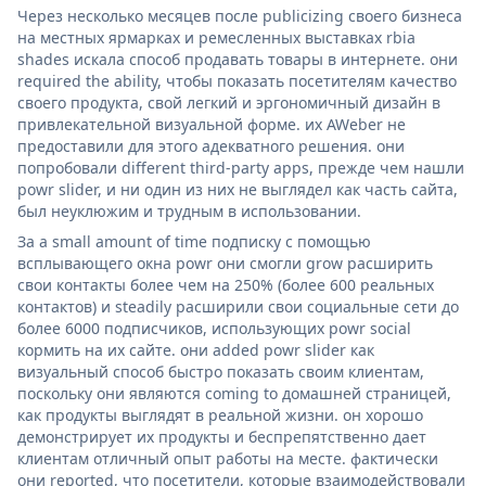
Через несколько месяцев после publicizing своего бизнеса
на местных ярмарках и ремесленных выставках rbia
shades искала способ продавать товары в интернете. они
required the ability, чтобы показать посетителям качество
своего продукта, свой легкий и эргономичный дизайн в
привлекательной визуальной форме. их AWeber не
предоставили для этого адекватного решения. они
попробовали different third-party apps, прежде чем нашли
powr slider, и ни один из них не выглядел как часть сайта,
был неуклюжим и трудным в использовании.
За a small amount of time подписку с помощью
всплывающего окна powr они смогли grow расширить
свои контакты более чем на 250% (более 600 реальных
контактов) и steadily расширили свои социальные сети до
более 6000 подписчиков, использующих powr social
кормить на их сайте. они added powr slider как
визуальный способ быстро показать своим клиентам,
поскольку они являются coming to домашней страницей,
как продукты выглядят в реальной жизни. он хорошо
демонстрирует их продукты и беспрепятственно дает
клиентам отличный опыт работы на месте. фактически
они reported, что посетители, которые взаимодействовали