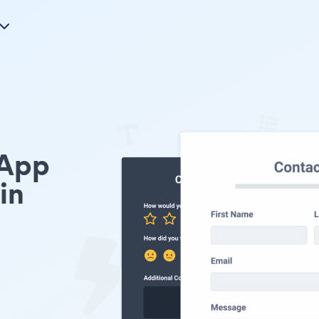
App
in