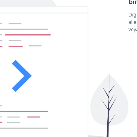
bir
Diğ
all
vey