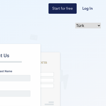
Start for free
Log In