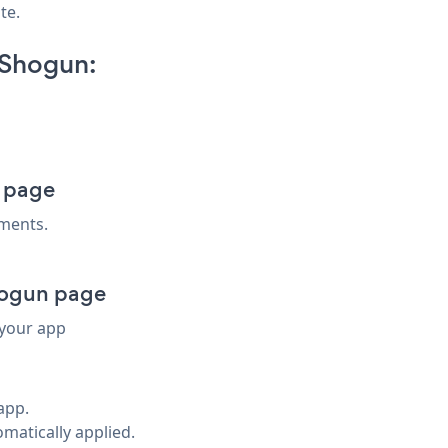
te.
 Shogun:
 page
ments.
ogun page
 your app
app.
omatically applied.