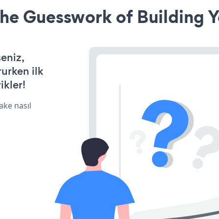
he Guesswork of Building Y
seniz,
rurken ilk
ikler!
ake nasıl