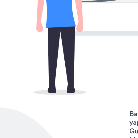
Ba
ya
Gu