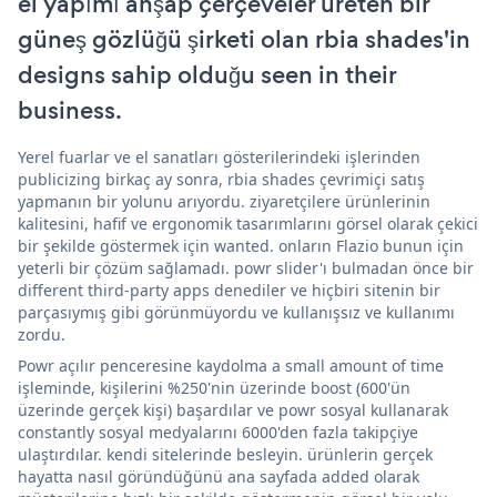
el yapımı ahşap çerçeveler üreten bir
güneş gözlüğü şirketi olan rbia shades'in
designs sahip olduğu seen in their
business.
Yerel fuarlar ve el sanatları gösterilerindeki işlerinden
publicizing birkaç ay sonra, rbia shades çevrimiçi satış
yapmanın bir yolunu arıyordu. ziyaretçilere ürünlerinin
kalitesini, hafif ve ergonomik tasarımlarını görsel olarak çekici
bir şekilde göstermek için wanted. onların Flazio bunun için
yeterli bir çözüm sağlamadı. powr slider'ı bulmadan önce bir
different third-party apps denediler ve hiçbiri sitenin bir
parçasıymış gibi görünmüyordu ve kullanışsız ve kullanımı
zordu.
Powr açılır penceresine kaydolma a small amount of time
işleminde, kişilerini %250'nin üzerinde boost (600'ün
üzerinde gerçek kişi) başardılar ve powr sosyal kullanarak
constantly sosyal medyalarını 6000'den fazla takipçiye
ulaştırdılar. kendi sitelerinde besleyin. ürünlerin gerçek
hayatta nasıl göründüğünü ana sayfada added olarak