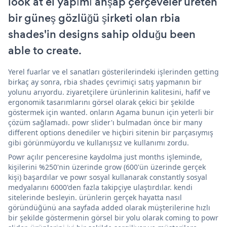
look at el yapımı ahşap çerçeveler üreten
bir güneş gözlüğü şirketi olan rbia
shades'in designs sahip olduğu been
able to create.
Yerel fuarlar ve el sanatları gösterilerindeki işlerinden getting
birkaç ay sonra, rbia shades çevrimiçi satış yapmanın bir
yolunu arıyordu. ziyaretçilere ürünlerinin kalitesini, hafif ve
ergonomik tasarımlarını görsel olarak çekici bir şekilde
göstermek için wanted. onların Agama bunun için yeterli bir
çözüm sağlamadı. powr slider'ı bulmadan önce bir many
different options denediler ve hiçbiri sitenin bir parçasıymış
gibi görünmüyordu ve kullanışsız ve kullanımı zordu.
Powr açılır penceresine kaydolma just months işleminde,
kişilerini %250'nin üzerinde grow (600'ün üzerinde gerçek
kişi) başardılar ve powr sosyal kullanarak constantly sosyal
medyalarını 6000'den fazla takipçiye ulaştırdılar. kendi
sitelerinde besleyin. ürünlerin gerçek hayatta nasıl
göründüğünü ana sayfada added olarak müşterilerine hızlı
bir şekilde göstermenin görsel bir yolu olarak coming to powr