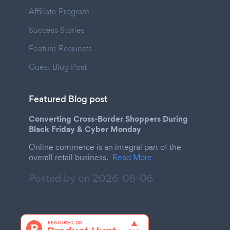
Affiliate Program
Success Stories
Feature Requests
Guest Blog Post
Featured Blog post
Converting Cross-Border Shoppers During
Black Friday & Cyber Monday
Online commerce is an integral part of the
overall retail business.
Read More
Posted by on
2026-08-06