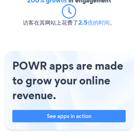
200% growth
in engagement
访客在其网站上花费了
2.5倍的时间
。
POWR apps are made
to grow your online
revenue.
See apps in action