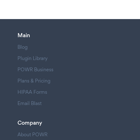
Main
Blog
Plugin Library
POWR Business
Plans & Pricing
HIPAA Forms
Email Blast
Company
About POWR