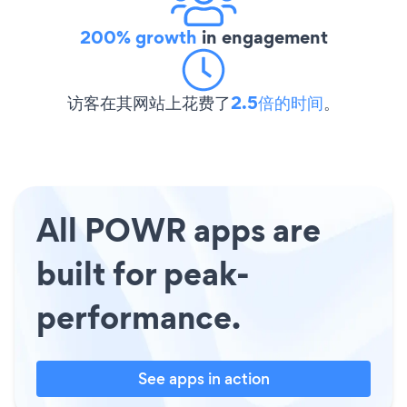
200% growth
in engagement
访客在其网站上花费了
2.5倍的时间
。
All POWR apps are
built for peak-
performance.
See apps in action