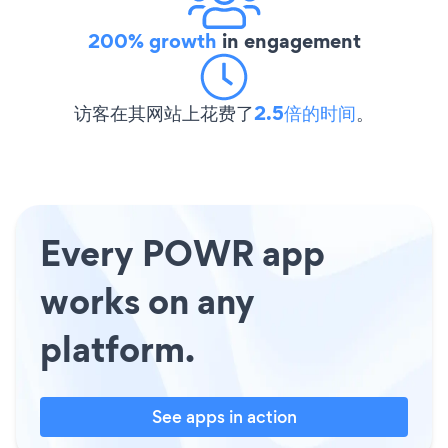
200% growth
in engagement
访客在其网站上花费了
2.5倍的时间
。
Every POWR app
works on any
platform.
See apps in action