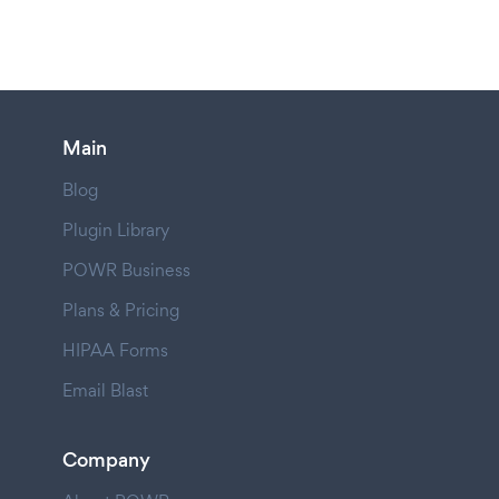
Main
Blog
Plugin Library
POWR Business
Plans & Pricing
HIPAA Forms
Email Blast
Company