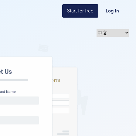
Start for free
Log In