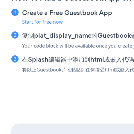
Create a Free Guestbook App
Start for free now
复制plat_display_name的Guestbo
Your code block will be available once you create
在Splash编辑器中添加到html或嵌入代
将以上Guestbook片段粘贴到任何接受html或嵌入