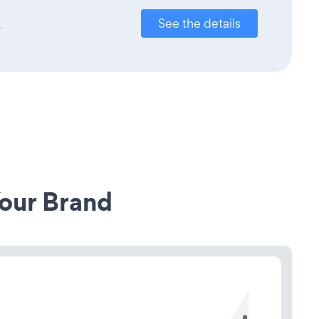
.
See the details
our Brand