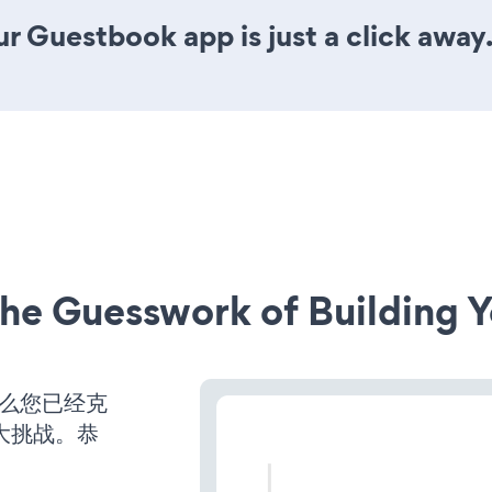
r Guestbook app is just a click away
he Guesswork of Building Y
那么您已经克
大挑战。恭