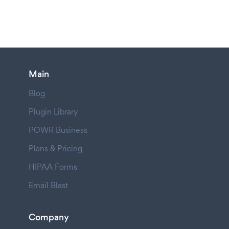
Main
Blog
Plugin Library
POWR Business
Plans & Pricing
HIPAA Forms
Email Blast
Company