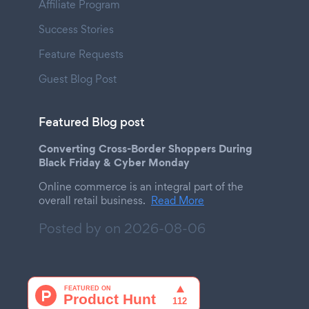
Affiliate Program
Success Stories
Feature Requests
Guest Blog Post
Featured Blog post
Converting Cross-Border Shoppers During
Black Friday & Cyber Monday
Online commerce is an integral part of the
overall retail business.
Read More
Posted by on
2026-08-06