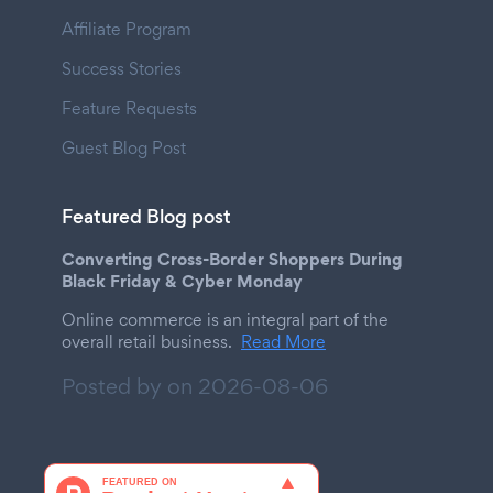
Affiliate Program
Success Stories
Feature Requests
Guest Blog Post
Featured Blog post
Converting Cross-Border Shoppers During
Black Friday & Cyber Monday
Online commerce is an integral part of the
overall retail business.
Read More
Posted by on
2026-08-06