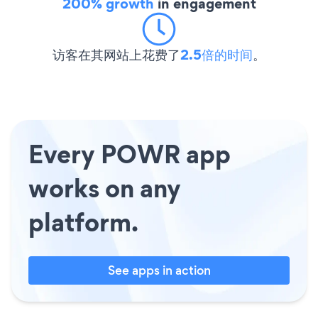
200% growth
in engagement
访客在其网站上花费了
2.5倍的时间
。
Every POWR app
works on any
platform.
See apps in action