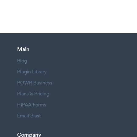
Main
Blog
Plugin Library
POWR Business
Plans & Pricing
HIPAA Forms
Email Blast
Company