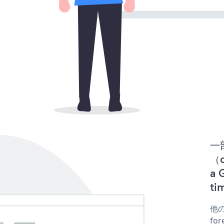
一
（d
a
t
他の
fo