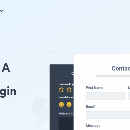
A
gin
イ