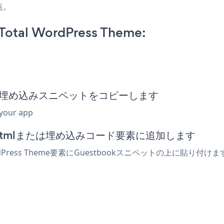
点。
Total WordPress Theme:
stbook埋め込みスニペットをコピーします
 your app
ィターでhtmlまたは埋め込みコード要素に追加します
dPress Theme要素にGuestbookスニペットの上に貼り付