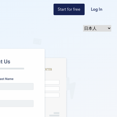
Start for free
Log In