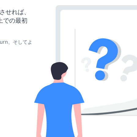
稼働させれば、
上での最初
e、turn、そしてよ