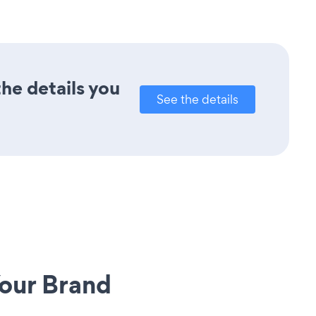
he details you
See the details
our Brand