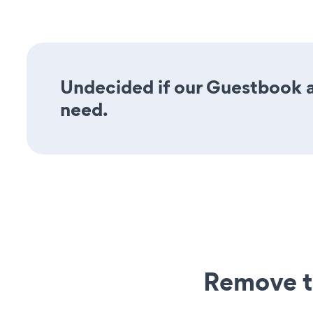
Undecided if our Guestbook ap
need.
Remove t