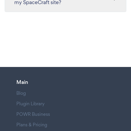
my SpaceCraft site?
Main
Blog
Plugin Library
POWR Business
Plans & Pricing