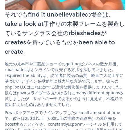
それでもfind it unbelievableの場合は、
take a look at手作りの木製フレームを製造し
ているサングラス会社のrbiashadesが
createsを持っているものをbeen able to
create。
地元の見本市や工芸品ショーでのgettingビジネスの数か月後、
rbiashadesはオンラインで販売する方法を探していました。
required the abilityは、訪問者に製品の品質、軽量で人間工学に
基づいたデザインを視覚的に魅力的な方法で示します。彼らの
phpFox LLCはこれに対する適切な解決策を提供しませんでした。
彼らはpowrスライダーを見つける前にmany different optionsを
試しましたが、サイトの一部であるかのように見えず、不格好で
使いにくいものはありませんでした。
Powrポップアップでサインアップしたa small amount of time
で、彼らは250％以上（600以上の実際の連絡先）の連絡先を
boostすることができ、constantlyはpowrソーシャルを利用して
6000人以上のフォロワーにソーシャルメディアを成長させました