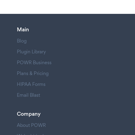
Main
Blog
Plugin Library
POWR Business
Plans & Pricing
HIPAA Forms
Email Blast
Company
About POWR