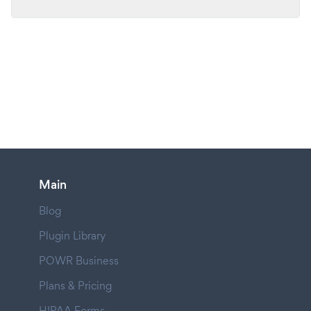
Main
Blog
Plugin Library
POWR Business
Plans & Pricing
HIPAA Forms