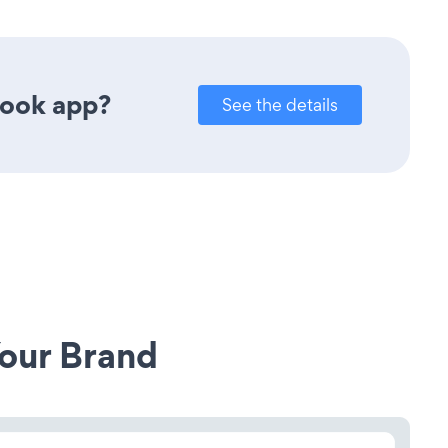
book app?
See the details
our Brand