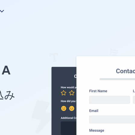
A
め込み