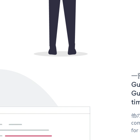
一
Gu
G
t
他の
co
fo