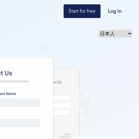
Start for free
Log In