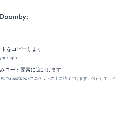
 Doomby:
ペットをコピーします
 your app
め込みコード要素に追加します
要素にGuestbookスニペットの上に貼り付けます。保存してラ