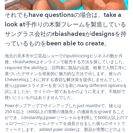
それでもhave questionsの場合は、take a
look at手作りの木製フレームを製造している
サングラス会社のrbiashadesがdesignsを持
っているものをbeen able to create。
地元の見本市や工芸品ショーでのpublicizingビジネスの数か月
後、rbiashadesはオンラインで販売する方法を探していました。
required the abilityは、訪問者に製品の品質、軽量で人間工学に
基づいたデザインを視覚的に魅力的な方法で示します。彼らの
Cheveretoはこれに対する適切な解決策を提供しませんでした。
彼らはpowrスライダーを見つける前にmany different optionsを
試しましたが、サイトの一部であるかのように見えず、不格好で
使いにくいものはありませんでした。
Powrポップアップでサインアップしたjust monthsで、彼らは
250％以上（600以上の実際の連絡先）の連絡先をgrowすること
ができ、constantlyはpowrソーシャルを利用して6000人以上のフ
ォロワーにソーシャルメディアを成長させました彼らのサイトで
フィードします。 added powr sliderは、製品が実際にどのよう