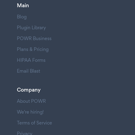
Main
Blog
Plugin Library
POWR Business
Plans & Pricing
HIPAA Forms
Email Blast
Company
About POWR
We're hiring!
Terms of Service
Privacy