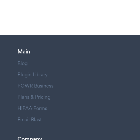
Main
Blog
Plugin Library
POWR Business
Plans & Pricing
HIPAA Forms
Email Blast
Company