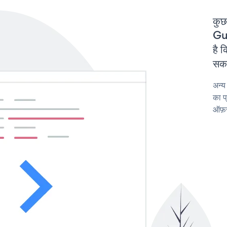
कुछ
Gu
है 
सकत
अन्य
का प
ऑफ़र