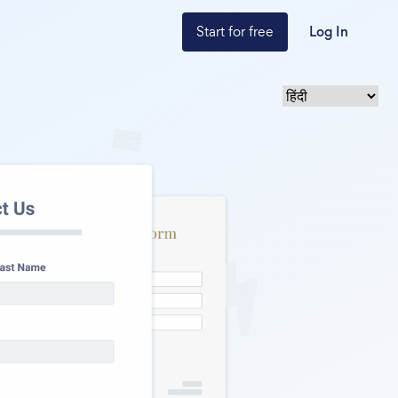
Start for free
Log In