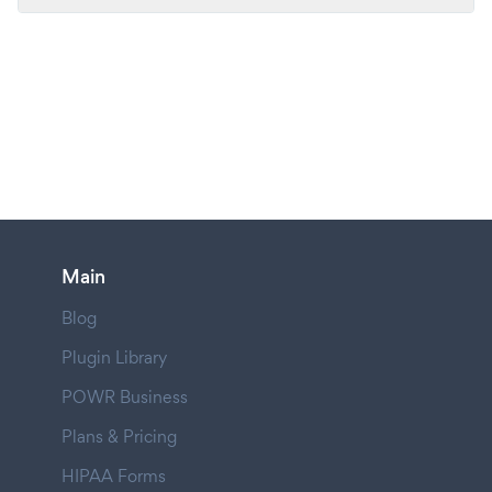
Main
Blog
Plugin Library
POWR Business
Plans & Pricing
HIPAA Forms