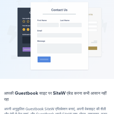
आपकी Guestbook साइट पर SiteW एंबेड करना कभी आसान नहीं
रहा
अपनी अनुकूलित Guestbook SiteW एप्लिकेशन बनाएं, अपनी वेबसाइट की शैली
और रंगों से मेल खाएं, और Guestbook अपने SiteW पृष्ठ, पोस्ट, साइडबार, फुटर,