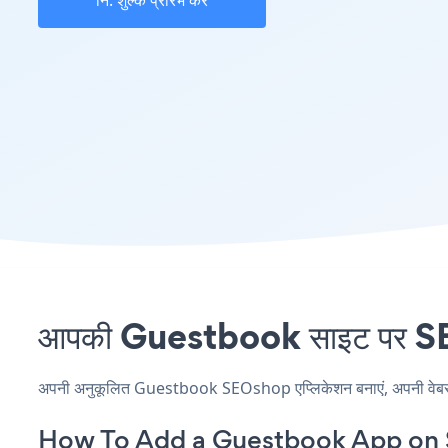
नि: शुल्क प्रारंभ करें
आपकी Guestbook साइट पर SEOs
अपनी अनुकूलित Guestbook SEOshop एप्लिकेशन बनाएं, अपनी वेबसाइट 
How To Add a Guestbook App on