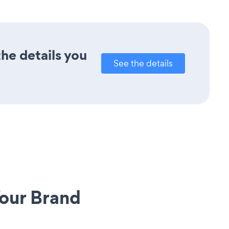
he details you
See the details
our Brand