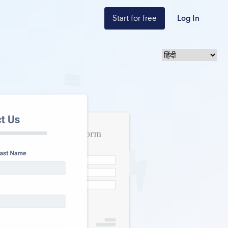
Start for free
Log In