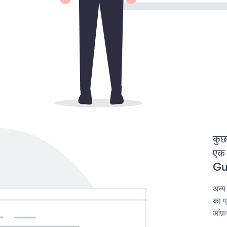
कुछ
एक 
Gue
अन्
का प
ऑफ़र