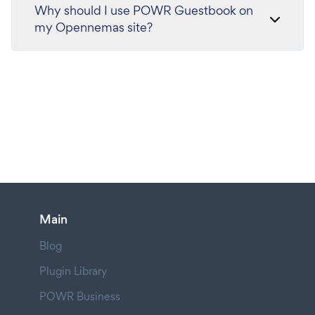
Why should I use POWR Guestbook on
my Opennemas site?
Main
Blog
Plugin Library
POWR Business