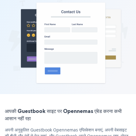
आपकी Guestbook साइट पर Opennemas एंबेड करना कभी
आसान नहीं रहा
अपनी अनुकूलित Guestbook Opennemas एप्लिकेशन बनाएं, अपनी वेबसाइट
की शैली और रंगों से मेल खाएं, और Guestbook अपने Opennemas पृष्ठ, पोस्ट,